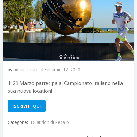
by
administrator
il
Febbraio 12, 2020
Il 29 Marzo partecipa al Campionato Italiano nella
sua nuova location!
ISCRIVITI QUI
Categorie:
Duathlon di Pesaro