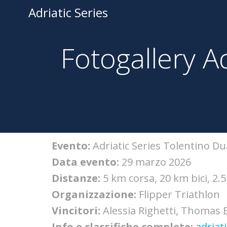
Adriatic Series
Fotogallery A
Evento:
Adriatic Series Tolentino D
Data evento:
29 marzo 2026
Distanze:
5 km corsa, 20 km bici, 2.
Organizzazione:
Flipper Triathlon
Vincitori:
Alessia Righetti, Thomas 
Info e classifiche complete:
adriati