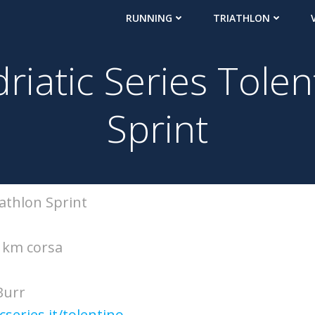
RUNNING
TRIATHLON
driatic Series Tole
Sprint
uathlon Sprint
5 km corsa
Burr
cseries.it/tolentino