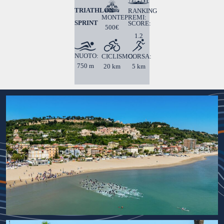
TRIATHLON
RANKING
MONTEPREMI:
SPRINT
SCORE:
500€
1.2
NUOTO:
CICLISMO:
CORSA:
750 m
20 km
5 km