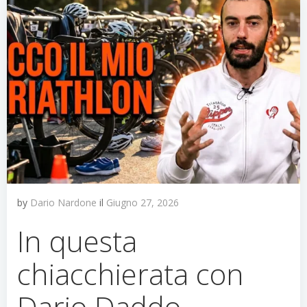
by
Dario Nardone
il
Giugno 27, 2026
In questa
chiacchierata con
Dario Daddo